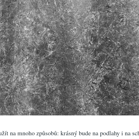
užít na mnoho způsobů: krásný bude na podlahy i na sc