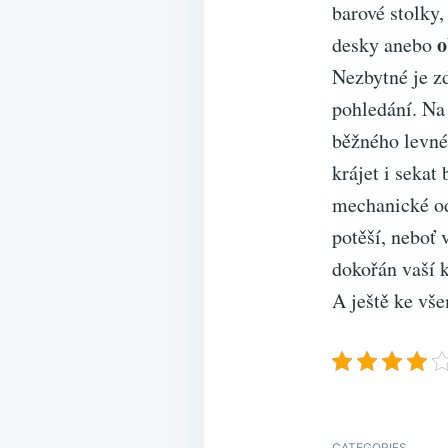
barové stolky,
o
desky anebo
Nezbytné je zd
pohledání. Na
běžného levné
krájet i sekat
mechanické od
potěší, neboť
dokořán vaší k
A ještě ke vš
CATEGORIES