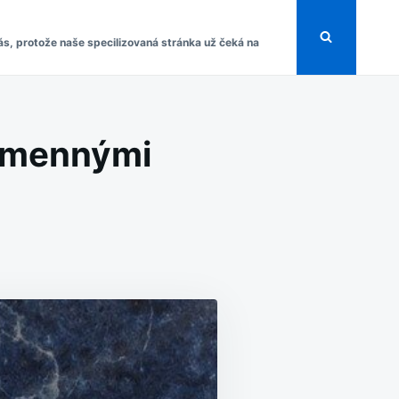
s, protože naše specilizovaná stránka už čeká na
kamennými