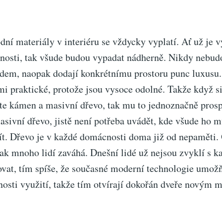
dní materiály v interiéru se vždycky vyplatí. Ať už je v
tnosti, tak všude budou vypadat nádherně. Nikdy nebud
dem, naopak dodají konkrétnímu prostoru punc luxusu. 
i praktické, protože jsou vysoce odolné. Takže když si
e kámen a masivní dřevo, tak mu to jednoznačně prosp
sivní dřevo, jistě není potřeba uvádět, kde všude ho m
žít. Dřevo je v každé domácnosti doma již od nepaměti
tak mnoho lidí zaváhá. Dnešní lidé už nejsou zvyklí s
ovat, tím spíše, že současné moderní technologie umožň
sti využití, takže tím otvírají dokořán dveře novým 