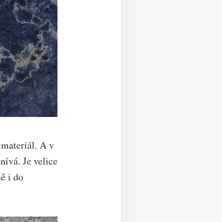
 materiál. A v
ívá. Je velice
ě i do