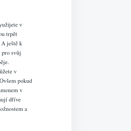
yužijete v
ou trpět
A ještě k
 pro svůj
ěje.
ůžete v
. Ovšem pokud
 kamenem v
ují dříve
možnostem a