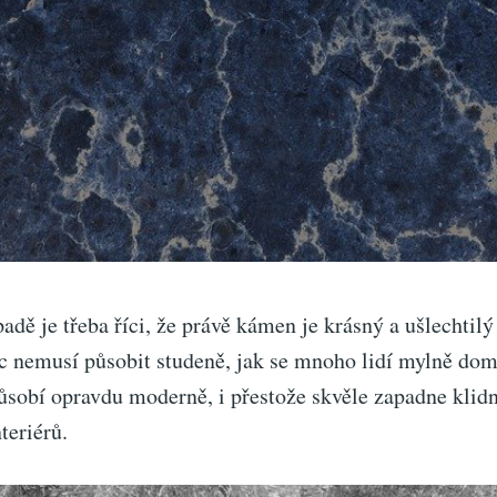
dě je třeba říci, že právě kámen je krásný a ušlechtilý
ec nemusí působit studeně, jak se mnoho lidí mylně domn
ůsobí opravdu moderně, i přestože skvěle zapadne klidn
teriérů.