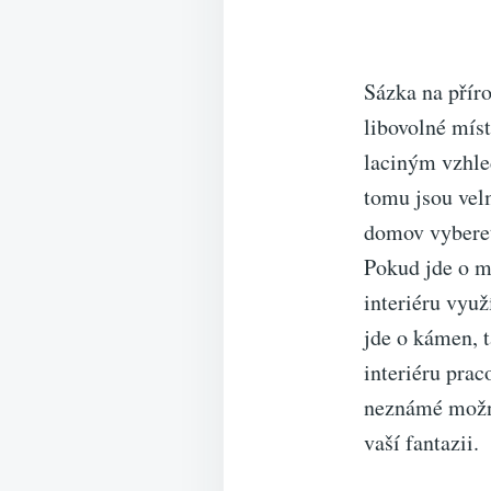
Sázka na příro
libovolné mís
laciným vzhle
tomu jsou velm
domov vyberet
Pokud jde o ma
interiéru vyu
jde o kámen, 
interiéru prac
neznámé možno
vaší fantazii.