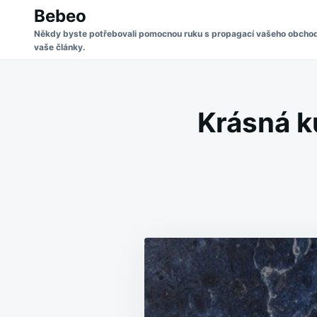
Skip
Search
Bebeo
to
for:
Někdy byste potřebovali pomocnou ruku s propagací vašeho obchodu 
vaše články.
content
Krásná k