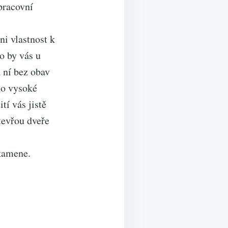
pracovní
ni vlastnost k
o by vás u
 ní bez obav
ho vysoké
í vás jistě
tevřou dveře
 kamene.