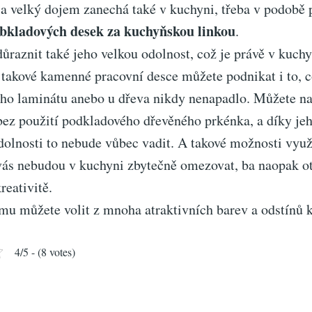
 a velký dojem zanechá také v kuchyni, třeba v podobě 
bkladových desek za kuchyňskou linkou
.
ůraznit také jeho velkou odolnost, což je právě v kuchy
 takové kamenné pracovní desce můžete podnikat i to, c
ho laminátu anebo u dřeva nikdy nenapadlo. Můžete na
 bez použití podkladového dřevěného prkénka, a díky je
olnosti to nebude vůbec vadit. A takové možnosti využit
 vás nebudou v kuchyni zbytečně omezovat, ba naopak o
reativitě.
emu můžete volit z mnoha atraktivních barev a odstínů
4/5 - (8 votes)