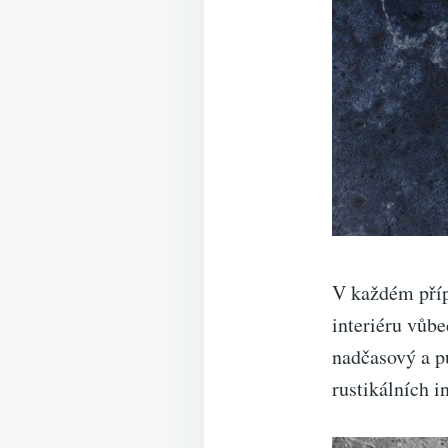
V každém přípa
interiéru vůb
nadčasový a p
rustikálních in