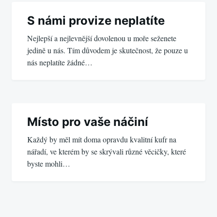
Navigace
pro
S námi provize neplatíte
Nejlepší a nejlevnější dovolenou u moře seženete
příspěvek
jedině u nás. Tím důvodem je skutečnost, že pouze u
nás neplatíte žádné…
Místo pro vaše náčiní
Každý by měl mít doma opravdu kvalitní kufr na
nářadí, ve kterém by se skrývali různé věcičky, které
byste mohli…