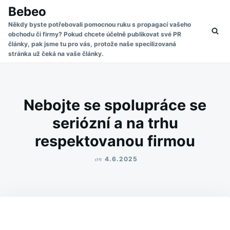
Skip
Search
Bebeo
to
for:
Někdy byste potřebovali pomocnou ruku s propagací vašeho
obchodu či firmy? Pokud chcete účelně publikovat své PR
content
články, pak jsme tu pro vás, protože naše specilizovaná
stránka už čeká na vaše články.
Nebojte se spolupráce se
seriózní a na trhu
respektovanou firmou
on
4.6.2025