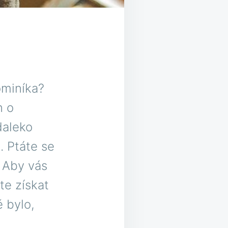
ominíka?
n o
daleko
. Ptáte se
. Aby vás
te získat
ě bylo,