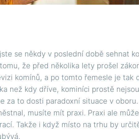
 jste se někdy v poslední době sehnat k
omu, že před několika lety prošel záko
vizi komínů, a po tomto řemesle je tak 
ka než kdy dříve, kominíci prostě nejsou
 za to dosti paradoxní situace v oboru
stnal, musíte mít praxi. Praxi ale může
rací. Takže i když místo na trhu by určit
ubývá.