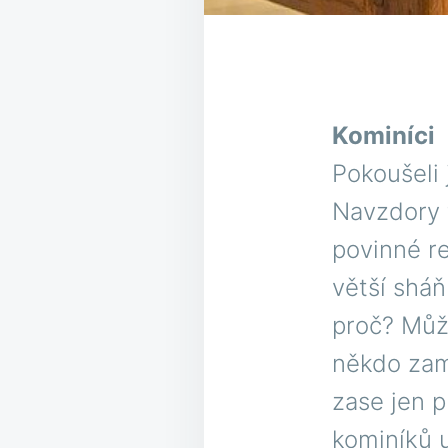
Kominíci
Pokoušeli
Navzdory t
povinné re
větší sháň
proč? Může
někdo zamě
zase jen p
kominíků 