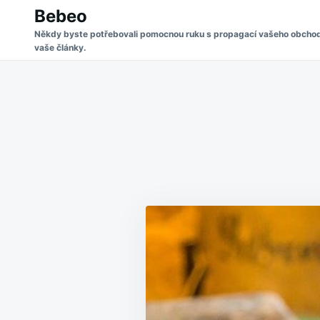
Skip
Search
Bebeo
to
for:
Někdy byste potřebovali pomocnou ruku s propagací vašeho obchodu 
vaše články.
content