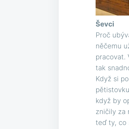
Ševci
Proč ubýv
něčemu už
pracovat. 
tak snadno
Když si po
pětistovku
když by op
zničily za
teď ty, co