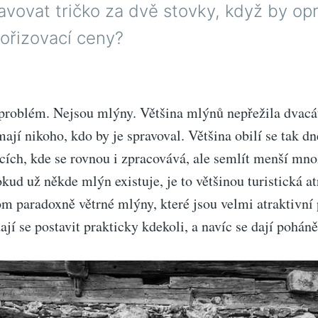
vovat tričko za dvě stovky, když by opr
ořizovací ceny?
roblém. Nejsou mlýny. Většina mlýnů nepřežila dvacáté 
mají nikoho, kdo by je spravoval. Většina obilí se tak d
cích, kde se rovnou i zpracovává, ale semlít menší mno
kud už někde mlýn existuje, je to většinou turistická a
om paradoxně větrné mlýny, které jsou velmi atraktivní
ají se postavit prakticky kdekoli, a navíc se dají poháně