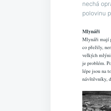
nechá opra
polovinu p
Mlynáři
Mlynáři mají p
co přežily, ne
velkých mlýni
je problém. Po
lépe jsou na t
návštěvníky, d