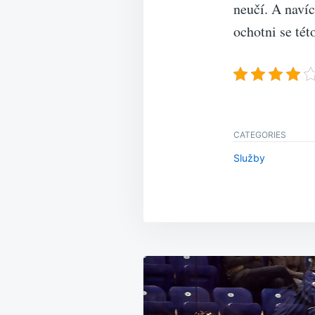
neučí. A navíc
ochotni se tét
CATEGORIES
Služby
Navigace
pro