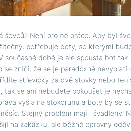
á ševců? Není pro ně práce. Aby byl šve
itečný, potřebuje boty, se kterými bud
V současné době je ale spousta bot tak 
 se zničí, že se je paradoxně nevyplatí 
řídíte střevíčky za dvě stovky nebo teni
, tak se ani nebudete pokoušet je necha
rava vyšla na stokorunu a boty by se st
 měsíc. Stejný problém mají i švadleny.
 šijí na zakázku, ale běžné opravny oděv