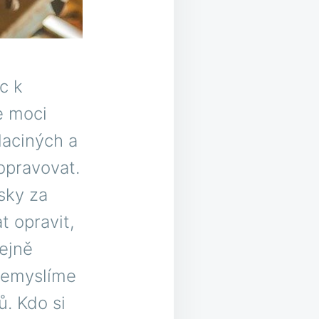
c k
e moci
laciných a
opravovat.
sky za
t opravit,
ejně
 Nemyslíme
ů. Kdo si