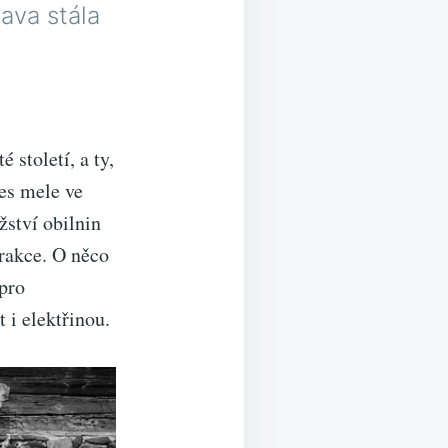
ava stála
století, a ty,
nes mele ve
žství obilnin
trakce. O něco
 pro
t i elektřinou.