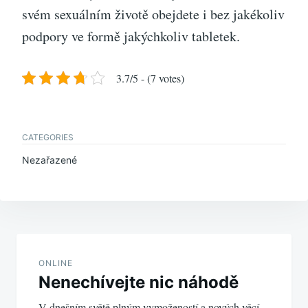
svém sexuálním životě obejdete i bez jakékoliv
podpory ve formě jakýchkoliv tabletek.
3.7/5 - (7 votes)
CATEGORIES
Nezařazené
Navigace
pro
ONLINE
Nenechívejte nic náhodě
příspěvek
V dnešním světě plným vymožeností a nových věcí