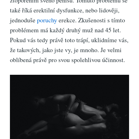
ztopořením svého penisu. Tomuto problému se
také říká erektilní dysfunkce, nebo lidověji,
jednoduše
poruchy
erekce. Zkušenosti s tímto
problémem má každý druhý muž nad 45 let.
Pokud vás tedy právě toto trápí, uklidníme vás,
že takových, jako jste vy, je mnoho. Je velmi
oblíbená právě pro svou spolehlivou účinnost.