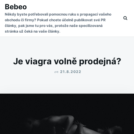
Skip
Search
Bebeo
to
for:
Někdy byste potřebovali pomocnou ruku s propagací vašeho
obchodu či firmy? Pokud chcete účelně publikovat své PR
content
články, pak jsme tu pro vás, protože naše specilizovaná
stránka už čeká na vaše články.
Je viagra volně prodejná?
on
21.8.2022