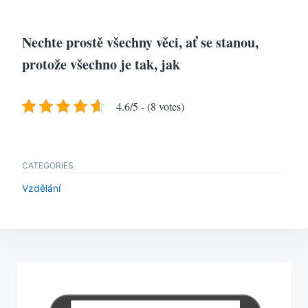
Nechte prostě všechny věci, ať se stanou,
protože všechno je tak, jak
4.6/5 - (8 votes)
CATEGORIES
Vzdělání
Navigace
pro