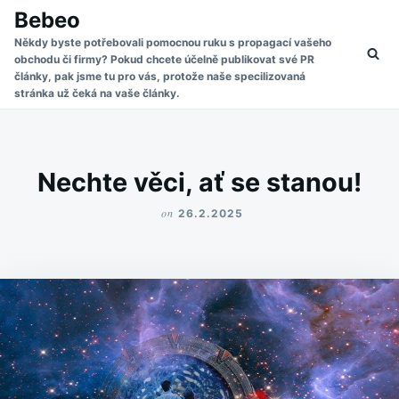
Skip
Search
Bebeo
to
for:
Někdy byste potřebovali pomocnou ruku s propagací vašeho
obchodu či firmy? Pokud chcete účelně publikovat své PR
content
články, pak jsme tu pro vás, protože naše specilizovaná
stránka už čeká na vaše články.
Nechte věci, ať se stanou!
on
26.2.2025