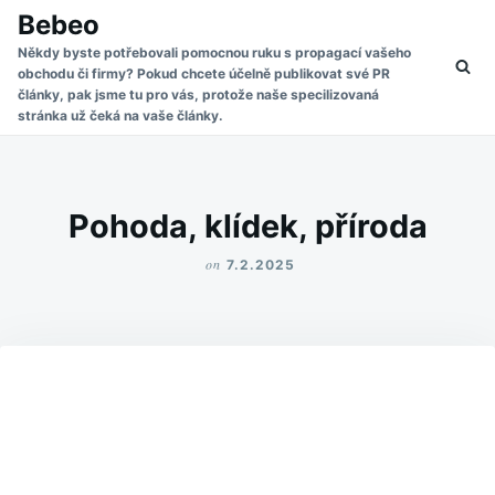
Skip
Search
Bebeo
to
for:
Někdy byste potřebovali pomocnou ruku s propagací vašeho
obchodu či firmy? Pokud chcete účelně publikovat své PR
content
články, pak jsme tu pro vás, protože naše specilizovaná
stránka už čeká na vaše články.
Pohoda, klídek, příroda
on
7.2.2025