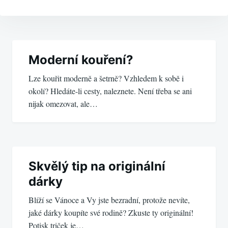
Navigace
pro
Moderní kouření?
Lze kouřit moderně a šetrně? Vzhledem k sobě i
příspěvek
okolí? Hledáte-li cesty, naleznete. Není třeba se ani
nijak omezovat, ale…
Skvělý tip na originální
dárky
Blíží se Vánoce a Vy jste bezradní, protože nevíte,
jaké dárky koupíte své rodině? Zkuste ty originální!
Potisk triček je…