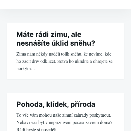
Navigace
pro
Máte rádi zimu, ale
nesnášíte úklid sněhu?
příspěvek
Zima nám někdy nadělí tolik sněhu, že nevíme, kde
ho začít dřív odklízet. Sotva ho uklidíte a ohřejete se
horkým…
Pohoda, klídek, příroda
To vše vám mohou naše zimní zahrady poskytnout.
Nebaví vás být v nepříznivém počasí zavřeni doma?
Rádi byste si poseděli…