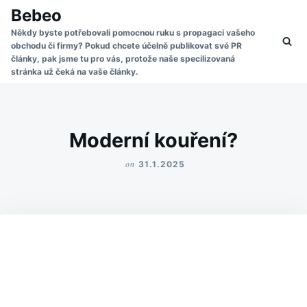
Skip
Search
Bebeo
to
for:
Někdy byste potřebovali pomocnou ruku s propagací vašeho
obchodu či firmy? Pokud chcete účelně publikovat své PR
content
články, pak jsme tu pro vás, protože naše specilizovaná
stránka už čeká na vaše články.
Moderní kouření?
on
31.1.2025