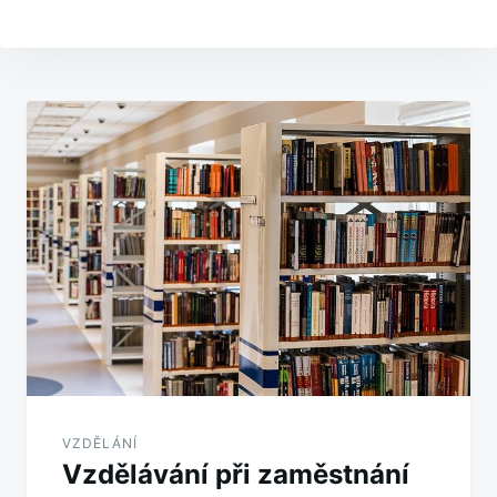
Navigace
pro
příspěvek
VZDĚLÁNÍ
Vzdělávání při zaměstnání