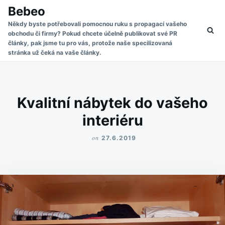
Skip
Search
Bebeo
to
for:
Někdy byste potřebovali pomocnou ruku s propagací vašeho
obchodu či firmy? Pokud chcete účelně publikovat své PR
content
články, pak jsme tu pro vás, protože naše specilizovaná
stránka už čeká na vaše články.
Kvalitní nábytek do vašeho
interiéru
on
27.6.2019