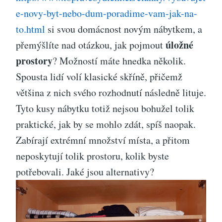
e-novy-byt-nebo-dum-poradime-vam-jak-na-
to.html
si svou domácnost novým nábytkem, a
úložné
přemýšlíte nad otázkou, jak pojmout
prostory
? Možností máte hnedka několik.
Spousta lidí volí klasické skříně, přičemž
většina z nich svého rozhodnutí následně lituje.
Tyto kusy nábytku totiž nejsou bohužel tolik
praktické, jak by se mohlo zdát, spíš naopak.
Zabírají extrémní množství místa, a přitom
neposkytují tolik prostoru, kolik byste
potřebovali. Jaké jsou alternativy?