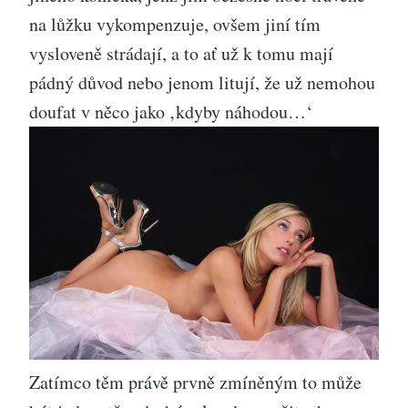
na lůžku vykompenzuje, ovšem jiní tím
vysloveně strádají, a to ať už k tomu mají
pádný důvod nebo jenom litují, že už nemohou
doufat v něco jako ‚kdyby náhodou…‘
Zatímco těm právě prvně zmíněným to může