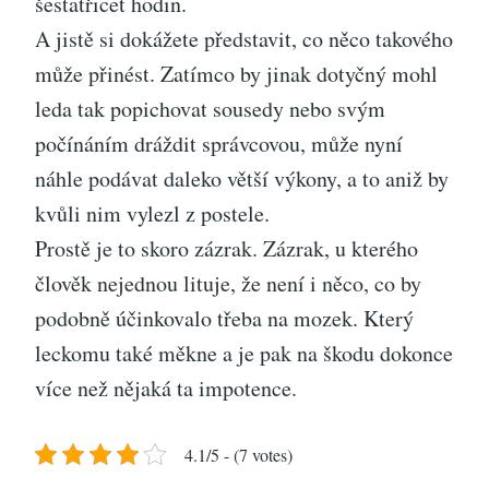
šestatřicet hodin.
A jistě si dokážete představit, co něco takového
může přinést. Zatímco by jinak dotyčný mohl
leda tak popichovat sousedy nebo svým
počínáním dráždit správcovou, může nyní
náhle podávat daleko větší výkony, a to aniž by
kvůli nim vylezl z postele.
Prostě je to skoro zázrak. Zázrak, u kterého
člověk nejednou lituje, že není i něco, co by
podobně účinkovalo třeba na mozek. Který
leckomu také měkne a je pak na škodu dokonce
více než nějaká ta impotence.
4.1/5 - (7 votes)