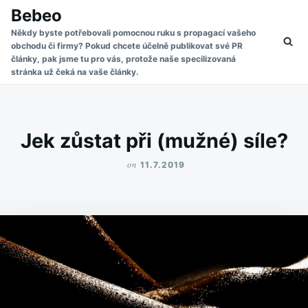
Skip
Search
Bebeo
to
for:
Někdy byste potřebovali pomocnou ruku s propagací vašeho
obchodu či firmy? Pokud chcete účelně publikovat své PR
content
články, pak jsme tu pro vás, protože naše specilizovaná
stránka už čeká na vaše články.
Jek zůstat při (mužné) síle?
on
11.7.2019