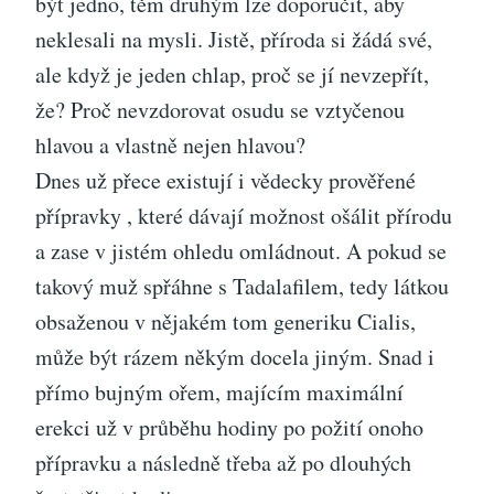
být jedno, těm druhým lze doporučit, aby
neklesali na mysli. Jistě, příroda si žádá své,
ale když je jeden chlap, proč se jí nevzepřít,
že? Proč nevzdorovat osudu se vztyčenou
hlavou a vlastně nejen hlavou?
Dnes už přece existují i vědecky prověřené
přípravky
, které dávají možnost ošálit přírodu
a zase v jistém ohledu omládnout. A pokud se
takový muž spřáhne s Tadalafilem, tedy látkou
obsaženou v nějakém tom generiku Cialis,
může být rázem někým docela jiným. Snad i
přímo bujným ořem, majícím maximální
erekci už v průběhu hodiny po požití onoho
přípravku a následně třeba až po dlouhých