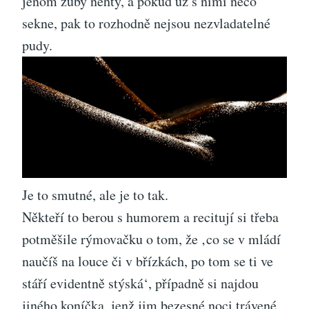
jenom zuby nehty, a pokud už s nimi něco
sekne, pak to rozhodně nejsou nezvladatelné
pudy.
Je to smutné, ale je to tak.
Někteří to berou s humorem a recitují si třeba
potměšile rýmovačku o tom, že ‚co se v mládí
naučíš na louce či v břízkách, po tom se ti ve
stáří evidentně stýská‘, případně si najdou
jiného koníčka, jenž jim bezesné noci trávené