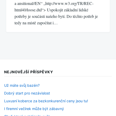
a ansitional//EN“ „http://www.w3.org/TR/REC-
html40/loose.dtd“> Uspokojit základní lidské
potřeby je součástí našeho bytí. Do těchto potřeb je
tedy na místě započítat i…
NEJNOVĚJŠÍ PŘÍSPĚVKY
Už máte svůj bazén?
Dobrý start pro nezávislost
Luxusní koberce za bezkonkurenční ceny jsou tu!
I firemní večírek může být zábavný