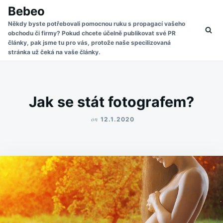
Skip
Search
Bebeo
to
for:
Někdy byste potřebovali pomocnou ruku s propagací vašeho
obchodu či firmy? Pokud chcete účelně publikovat své PR
content
články, pak jsme tu pro vás, protože naše specilizovaná
stránka už čeká na vaše články.
Jak se stát fotografem?
on
12.1.2020