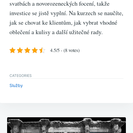
svatbách a novorozeneckých focení, takže
investice se jistě vyplní. Na kurzech se naučíte,
jak se chovat ke klientům, jak vybrat vhodné
oblečení a kulisy a další užitečné rady.
4.5/5 - (8 votes)
CATEGORIES
Služby
Navigace
pro