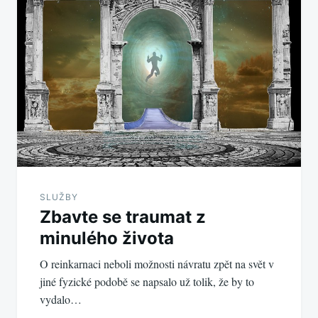
příspěvek
SLUŽBY
Zbavte se traumat z
minulého života
O reinkarnaci neboli možnosti návratu zpět na svět v
jiné fyzické podobě se napsalo už tolik, že by to
vydalo…