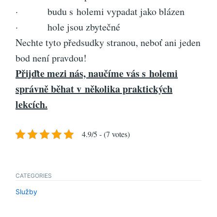
· budu s holemi vypadat jako blázen
· hole jsou zbytečné
Nechte tyto předsudky stranou, neboť ani jeden
bod není pravdou!
Přijďte mezi nás, naučíme vás s holemi
správně běhat v několika praktických
lekcích.
4.9/5 - (7 votes)
CATEGORIES
Služby