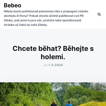
Skip
Search
Bebeo
to
for:
Někdy byste potřebovali pomocnou ruku s propagací vašeho
obchodu či firmy? Pokud chcete účelně publikovat své PR
content
články, pak jsme tu pro vás, protože naše specilizovaná
stránka už čeká na vaše články.
Chcete běhat? Běhejte s
holemi.
on
1.3.2025