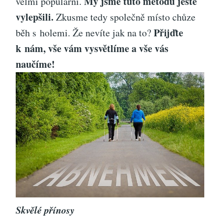
My jsme tuto metodu ještě
velmi populární.
vylepšili.
Zkusme tedy společně místo chůze
Přijďte
běh s holemi. Že nevíte jak na to?
k nám, vše vám vysvětlíme a vše vás
naučíme!
Skvělé přínosy