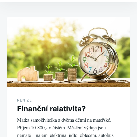
Navigace
pro
příspěvek
PENÍZE
Finanční relativita?
Matka samoživitelka s dvěma dětmi na mateřské.
Příjem 10 800,- v čistém. Měsíční výdaje jsou
nemalé – nájem, elektřina, jídlo, oblečení, autobus