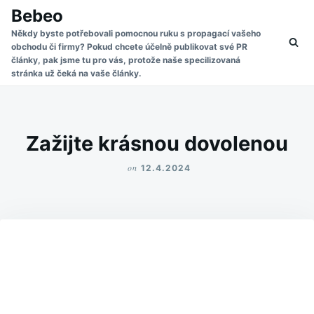
Skip
Search
Bebeo
to
for:
Někdy byste potřebovali pomocnou ruku s propagací vašeho
obchodu či firmy? Pokud chcete účelně publikovat své PR
content
články, pak jsme tu pro vás, protože naše specilizovaná
stránka už čeká na vaše články.
Zažijte krásnou dovolenou
on
12.4.2024