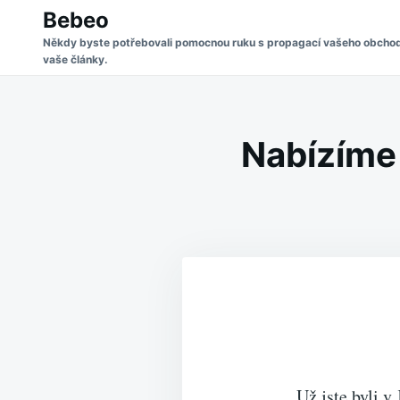
Skip
Search
Bebeo
to
for:
Někdy byste potřebovali pomocnou ruku s propagací vašeho obchodu 
vaše články.
content
Nabízíme
Už jste byli 