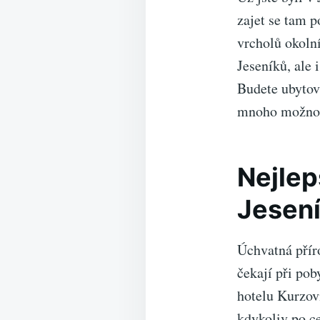
zajet se tam 
vrcholů okoln
Jeseníků, ale 
Budete ubytov
mnoho možnost
Nejlep
Jesen
Úchvatná příro
čekají při po
hotelu Kurzovn
kdykoliv po ce