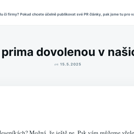
či firmy? Pokud chcete účelně publikovat své PR články, pak jsme tu pro vá
 prima dovolenou v naši
on
15.5.2025
v Jeseníkách? Možná, že ještě ne. Pak vám můžeme vřele