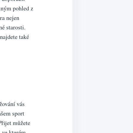
atným pohled z
ra nejen
é starosti.
najdete také
yžování vás
ašem sport
Přijet můžete
, ve kterém