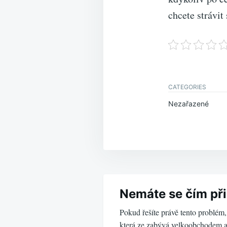
chcete strávit
CATEGORIES
Nezařazené
Navigace
pro
Nemáte se čím při
Pokud řešíte právě tento problém, 
příspěvek
která ze zabývá velkoobchodem 