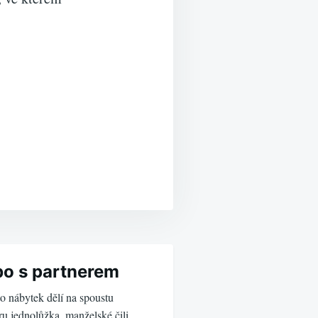
bo s partnerem
to nábytek dělí na spoustu
ru jednolůžka, manželské čili