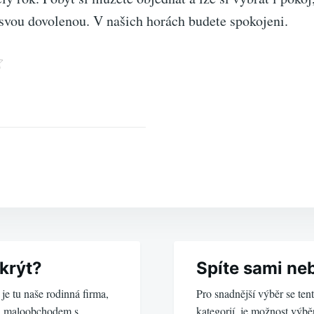
 svou dovolenou. V našich horách budete spokojeni.
krýt?
Spíte sami ne
je tu naše rodinná firma,
Pro snadnější výběr se ten
a maloobchodem s
kategorií, je možnost výbě