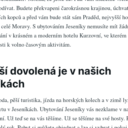
podívat. Budete překvapeni čarokrásnou krajinou, úchv
ích kopců a před vám bude stát sám Praděd, nejvyšší ho
i celé Moravy. S
ubytováním Jeseníky
nemusíte mít žádn
ání v krásném a moderním hotelu Kurzovní, ve kterém 
i k volno časovým aktivitám.
ší dovolená je v našich
íkách
da, pěší turistika, jízda na horských kolech a v zimě l
bytu v Jeseníkách. Ubytování Jeseníky vás nezklame v n
í. Už teď se na vás těšíme. Už se těšíme na své hosty. 
lý rok. Pobyt si můžete objednat a lze si vybrat i pokoj